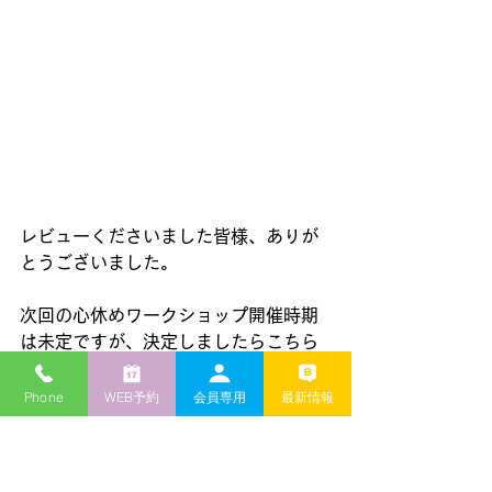
レビューくださいました皆様、ありが
とうございました。
次回の心休めワークショップ開催時期
は未定ですが、決定しましたらこちら
のブログ、ホームページ、予約専用
WEBサイト、SNSでご案内いたしま
Phone
WEB予約
会員専用
最新情報
す。どうぞ宜しくお願い致します。
心と身体が軽くなる