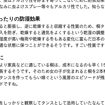
。虫はアルカリ性を好まず寄ってこないために防虫効果
なみに虫よけスプレー等々もアルカリ性でした。知らな
ったりの防湿効果
ると膨張し、逆に乾燥すると収縮する性質のため、桐タ
入を防ぎ、乾燥すると通気をよくするという乾湿の調整
湿度が高い梅雨や乾燥する冬もある変化に富んだ日本の
適な状態に保つことができるそうです。すごい性質です
に
より家具などに適している桐は、成木になるのも早く15
長するそうです。そのため女の子が生まれると桐を2本
タンスを作ってもらい嫁ぐという風習のエピソードが残
ドですね。
をしっかりと観察してタンスとして活用していたなんて