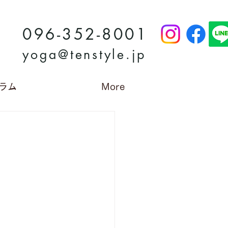
096-352-8001
yoga@tenstyle.jp
ラム
More