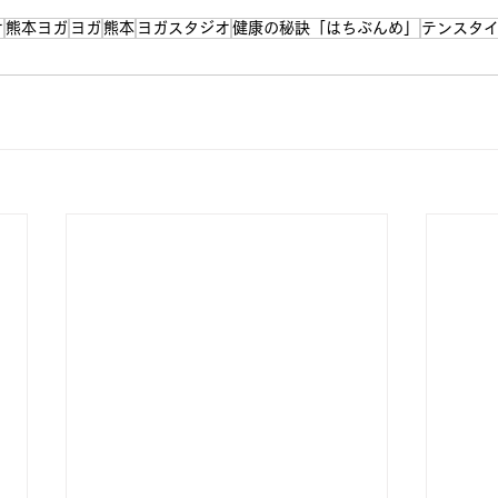
オ
熊本ヨガ
ヨガ
熊本
ヨガスタジオ
健康の秘訣「はちぶんめ」
テンスタ