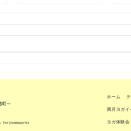
第五十七候 金箋香 ～骨格筋
～
ホーム
テ
道町～
満月ヨガイ
ヨガ体験会
h Torinomeworks