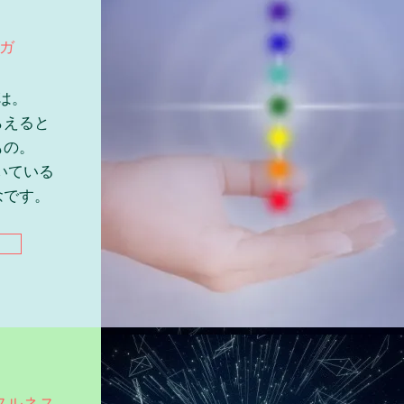
ヨガ
は。
らえると
もの。
いている
念です。
フルネス