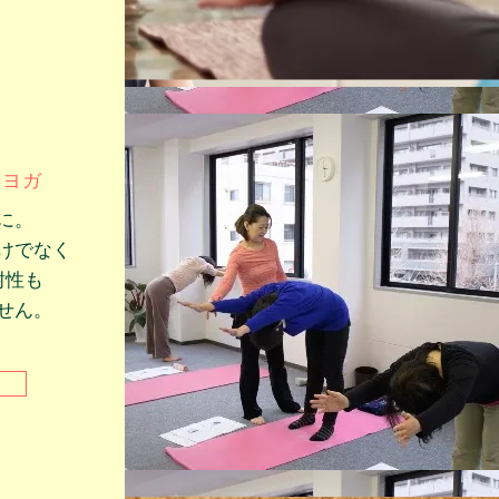
善ヨガ
に。
けでなく
耐性も
せん。