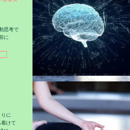
。
動思考で
前に​
まりに
ち着けて