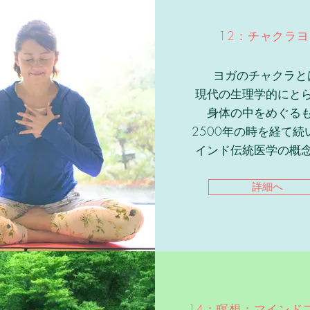
12：チャクラ
ヨガのチャクラと
現代の生理学的にと
身体の中をめぐる
2500年の時を経て続
インド伝統医学の概
詳細へ
14：瞑想：マインド