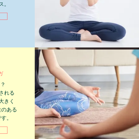
ス。
ガ
は？
される
大きく
性のある
です。