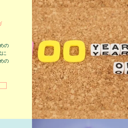
ガ
めの
代に
めの
。