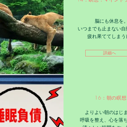
脳にも休息を
いつまでも止まない自
​疲れ果ててしまう
詳細へ
16：朝の瞑想
よりよい朝のはじ
呼吸を整え、心を落