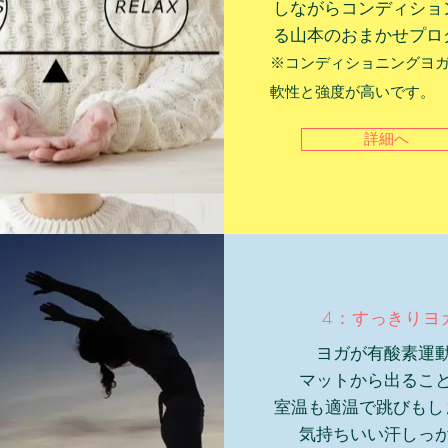
しながらコンディショ
る山本のおまかせプロ
※コンディショニングヨ
軟性と強度が高いです。
詳細へ
4：すっきりヨ
ヨガが有酸素運
マットから出るこ
室温も適温で跳びもし
気持ちいい汗しっ