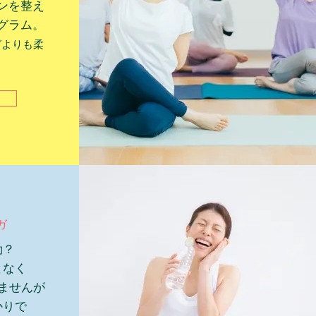
ンを整え
グラム。
ガよりも柔
ガ
動？
となく
ませんが
かりで