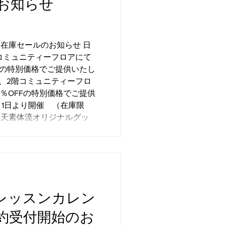
お知らせ
を取り戻していきましょ
らず知らずの疲れや負担が
ます。 だからこ
コミュニティーフロアにて
Fの特別価格でご提供いたし
、2階コミュニティーフロ
と前に進む力が戻ってきま
％OFFの特別価格でご提供
ッ
塩袋・塩瓶・バッグ類）を
ール・マッサージローラ
ロマオイル・ハーブティー
価格でご用意しておりま
の方もご
度レッスンカレン
レゼントにもおすすめです。
ット・タオ
約受付開始のお