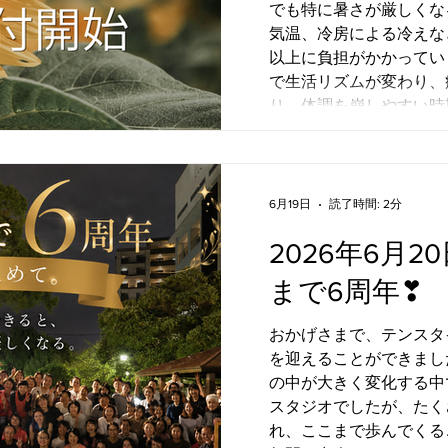
でも特に暑さが厳しくなる8月。 強い
空 の5つの要素です。
気温、冷房による冷えな
も、毎日同じではありま
以上に負担がかかってい
で生活リズムが変わり、
り、体調を崩しやすい時
6月19日
読了時間: 2分
2026年6月
まで6周年❣
おかげさまで、テンスタ
を迎えることができました。
の中が大きく変化する中
スタジオでしたが、たく
れ、ここまで歩んでくる