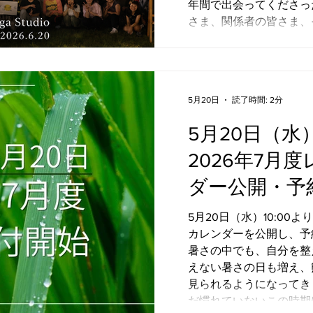
年間で出会ってくださっ
さま、関係者の皆さま、
さるすべての方々に心よ
ンスタイルヨガスタジオ
ではなく、 「自分を感
すること」「心と体の健
5月20日
読了時間: 2分
切にしながら、一人ひと
お伝えしてまいりました
5月20日（水）
のは、ヨガを通して心・
自分へ還ること。 そし
2026年7月
が増え、人を大切にでき
ダー公開・予
しくなること。 そんな
み続けていきたいと思い
知らせ
5月20日（水）10:00よ
心と体の健康に寄り添え
カレンダーを公開し、予
う努めてまいります。 
暑さの中でも、自分を整え
スタジオをどうぞよろし
えない暑さの日も増え、
見られるようになってき
だ慣れていないこの時期