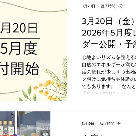
3月20日
読了時間: 2分
3月20日（金）
2026年5月
ダー公開・予
知らせ
心地よいリズムを整える5月のヨガ
自然のエネルギーが満ち
活の疲れが少しずつ出始
ク明けに気持ちや体調の
でもあります。 「なんとなくやる気が出ない」
「疲れが抜けにくい」「
い」 そんな感覚が出てきやすい季節です。 テンス
タイルヨガの5月は、乱
地よい流れを取り戻すこ
呼吸を深めながら身体を
3月19日
読了時間: 1分
巡りを促しながら、緊張