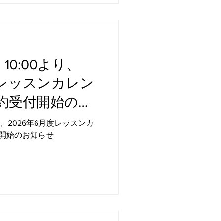
律神経も乱れやすくなりま
が重い」「呼吸が浅く感じ
りが浅い」 そんな感覚を
テンスタイルヨガの7月は、
巡りを整え、内側から安定
10:00より、
しています。 呼吸を深め
かし、滞りやすい巡りを促
度レッスンカレン
ゆるめていきます。 ま
きや呼吸法を取り入れるこ
約受付開始のお
吸を整え、夏の疲れを溜め
もつなげていきます。 7月
り、2026年6月度レッスンカ
節 夏は活動的になる一方
開始のお知らせ
ルギーを消耗しやすい季節
こそ、 力を抜くこと深く呼