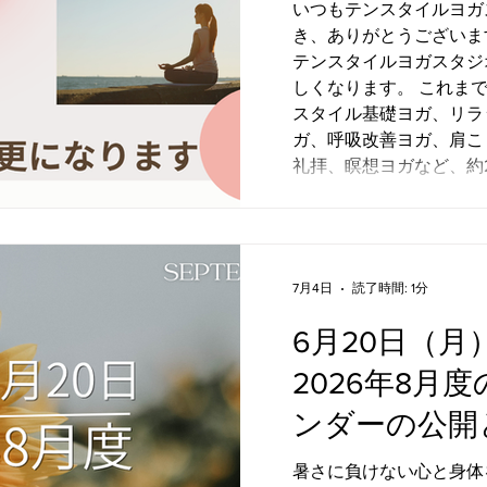
いつもテンスタイルヨガ
き、ありがとうございます
テンスタイルヨガスタジ
しくなります。 これま
スタイル基礎ヨガ、リラ
ガ、呼吸改善ヨガ、肩こ
礼拝、瞑想ヨガなど、約
まいりました。 さまざ
わせて選べる一方で、 
スが合うのだろう」 「
にくい」「このクラスの
7月4日
読了時間: 1分
じられる方もいらっしゃ
こで9月からは、これま
6月20日（月）
た内容を整理し、天素体
りやすい5つのヨガクラス
2026年8月
素体流(テンスタイル)・
ンダーの公開
ログラムは、自然界や私
えられてきた、インド哲
始のお知らせ
暑さに負けない心と身体を育む
しています。 五大元素