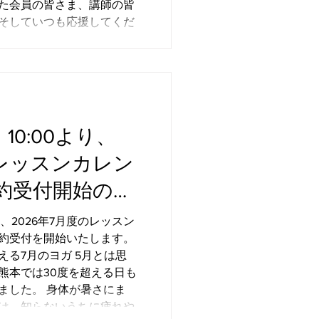
た会員の皆さま、講師の皆
そしていつも応援してくだ
り感謝申し上げます。 テ
は、単に身体を動かす場所
じること」「自分を大切に
康に寄り添うこと」 を大
りの人生に寄り添うヨガを
。 私たちが目指している
10:00より、
知・体を調和させ、本来の
て、 自分を大切にできる人
度レッスンカレン
る人が増え、世界が少し優
約受付開始のお
願いを胸に、これからも歩
ます。 7年目も、皆さまの
り、2026年7月度のレッスン
る場所であり続けられるよ
約受付を開始いたします。
今後ともテンスタイルヨガ
る7月のヨガ 5月とは思
くお
熊本では30度を超える日も
ました。 身体が暑さにま
は、知らないうちに疲れや