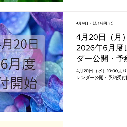
だるさを感じやすく、自
す。 「なんとなく身体
る」「疲れているのに眠
抱えやすい季節です。 
4月19日
読了時間: 3分
暑さの中でも心と身体の
4月20日（月）
感を育てることを大切に
ながら全身を心地よく動
2026年6月
しながら、余分な緊張を
た、胸まわりを広げる動
ダー公開・予
とで、浅くなりやすい呼
知らせ
込みにくい身体づくりに
4月20日（水）10:00よ
は「頑張りすぎない」季
レンダー公開・予約受付
で、知らないうちにエネ
でもあります。 だから
吸すること自分の感