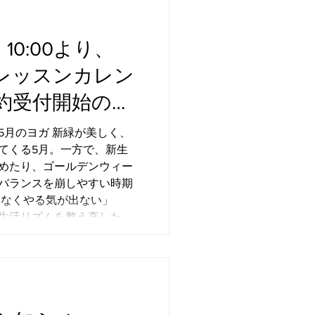
10:00より、
度レッスンカレン
約受付開始のお
 新緑が美しく、
てくる5月。一方で、新生
めたり、ゴールデンウィー
バランスを崩しやすい時期
生活リズムを整え直した
れやすいリズムを整え、心
とを大切にしています。
ゆるやかに動かし、全身の
とゆるみのバランスを整え