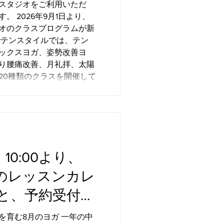
スタジオをご利用いただ
。 2026年9月1日より、
オのクラスプログラムが新
でテンスタイルでは、テン
ックスヨガ、姿勢改善ヨ
り腰痛改善、月礼拝、太陽
20種類のクラスを開催して
まな目的や身体の状態に合
「今の自分には、どのクラ
クラスの違いが少し分かり
講師は誰だろう」などと感
ったかもしれません。 そ
で各クラスで大切にしてき
10:00より、
流の考え方に基づく、分か
へと再編いたします。 天
度のレッスンカレ
5つのヨガクラス 新しいプ
と、予約受付開
たちの身体を構成すると考
学の「五大元素」をもとに
8月のヨガ 一年の中
とは、 地・水・火・風・