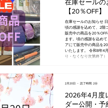
在庫セールの
ていきます。 自然の流れと調和することで、無理
のない自分らしいペース
【20％OFF】
う。 5月は「整え直す」季節 新しい環境に少し慣れ
てきた頃だからこそ、知
在庫セールのお知らせ 日在庫セールのお知らせ 日
積み重なりやすい時期でもあり
頃の感謝を込めて、2階
そ、 一度立ち止まること呼吸を感じること身体の
販売中の商品を20％OF
声に耳を傾けること を大切にしてみてください。
ます。頃の感謝を込めて
整えることで、また自然
アにて販売中の商品を20
す。 5月もぜひ、ご自身を整える時間としてヨガを
いたします。 令和8年4月1日より開催 （在庫限
取り入れ
り・なくなり次第終了） 天素体流オリジナルグ
ズ（米琲〈古代米茶〉・
はじめ、ヨガ用品（ホイ
ー）、生活の木商品（ア
など）を在庫限りの特別
2月20日
読了時間: 2分
す。 日々のセルフケアや、ご自身を整える時間の
お供にぜひご活用ください。 ✨会員様以外
2026年4月
購入いただけます ✨プ
(ラッピングサービスします。) ※ヨガマ
ダー公開・予