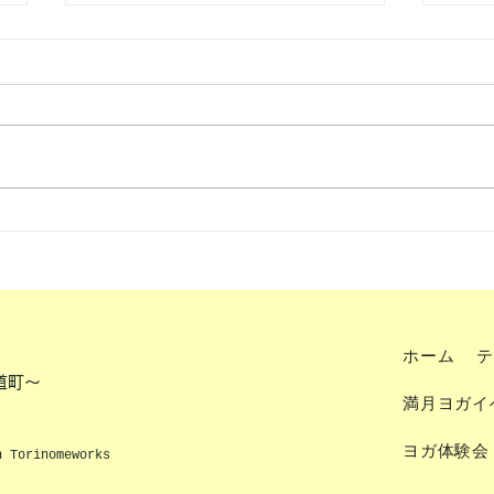
【特別イベント】
『体
南阿
ホーム
テ
道町～
満月ヨガイ
ヨガ体験会
h Torinomeworks